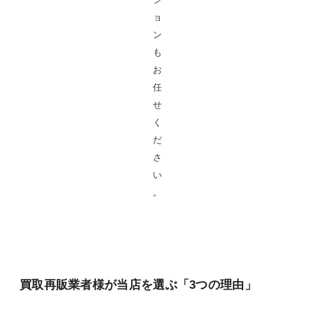
ョ
ン
も
お
任
せ
く
だ
さ
い
。
買取再販業者様が当店を選ぶ「3つの理由」