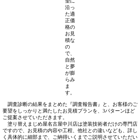
望に
沿っ
た適
正価
格の
お見
積な
の
で、
自然
と夢
が膨
らみ
ま
す。
調査診断の結果をまとめた『調査報告書』と、お客様のご
要望をしっかりと満たしたお見積プランを、3パターンほど
ご提案させていただきます。
塗り替えまじめ屋名古屋中川店は塗装技術者だけの専門店
ですので、お見積の内容や工程、他社との違いなども、詳し
く具体的に細部まで、ご納得いくまでご説明させていただい