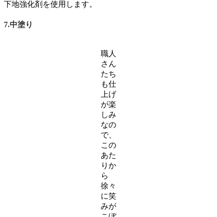
下地強化剤を使用します。
7.中塗り
職人
さん
たち
も仕
上げ
が楽
しみ
なの
で、
この
あた
りか
ら
徐々
に笑
みが
こぼ