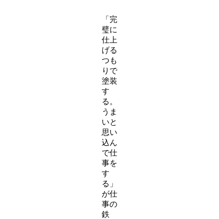
「完
璧に
仕上
げる
つも
りで
塗装
す
る。
うま
いと
思い
込ん
で仕
事を
す
る」
が仕
事の
鉄