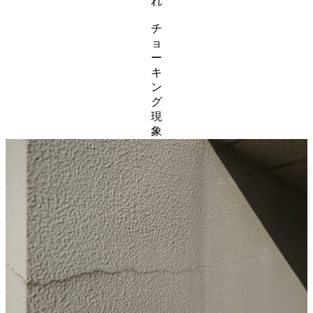
れ
チ
ョ
ー
キ
ン
グ
現
象